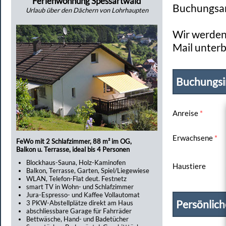
Ferienwohnung Spessartwald
Buchungsan
Urlaub über den Dächern von Lohrhaupten
Wir werden 
Mail unterb
Buchungsi
Anreise
*
Erwachsene
*
FeWo mit 2 Schlafzimmer, 88 m² im OG,
Balkon u. Terrasse, ideal bis 4 Personen
Blockhaus-Sauna, Holz-Kaminofen
Haustiere
Balkon, Terrasse, Garten, Spiel/Liegewiese
WLAN, Telefon-Flat deut. Festnetz
smart TV in Wohn- und Schlafzimmer
Jura-Espresso- und Kaffee Vollautomat
Persönlic
3 PKW-Abstellplätze direkt am Haus
abschliessbare Garage für Fahrräder
Bettwäsche, Hand- und Badetücher