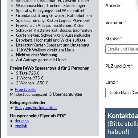
Saunatücher, Bademäntel, Geschitttücher
Anrede
*
Waschmaschine, Trockner, Staubsauger
Spültabs, Reinigungs- und Waschmittel
Grundausstattung Gewürze, Kaffeebohnen
Spielesammlung, Kisten Lego u. Playmobil
Vorname
*
Frei-Schach Anlage, Tischtennis, Kicker
Schaukel, Klettergerüst, Boccia, Badminton
Gartenliegen, Schwenkgrill, Aussendusche
Straße
*
Babybett, Hochstuhl und Wickelauflage
Literatur/Karten Spessart und Umgebung
11KW/h Wallbox direkt am Haus
Nichtraucher Wohnung
Auf Anfrage gerne mit Hund
PLZ und Ort
*
Preise FeWo Spessartwald für 2 Personen
5 Tage 725 €
1 Woche 975 €
Land
*
2 Wochen 1850 €
►
Preistabelle
Mindestbuchungszeit:
5 Übernachtungen
Belegungskalender
►
Belegung/Verfügbarkeit
Kontaktda
Hausprospekt / Flyer als PDF
►
deutsch
(Bitte stel
►
english
haben!)